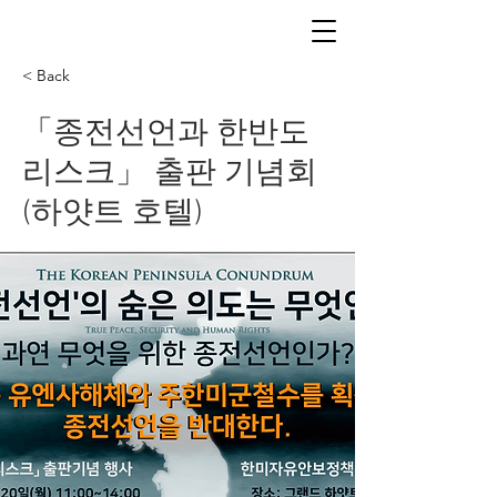
< Back
「종전선언과 한반도
리스크」 출판 기념회
(하얏트 호텔)