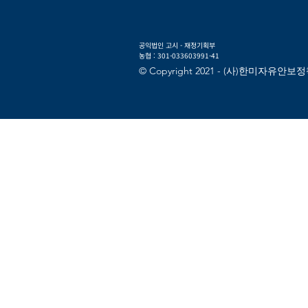
공익법인 고시 - 재정기획부
농협 : 301-033603991-41
© Copyright 2021 - (사)한미자유안