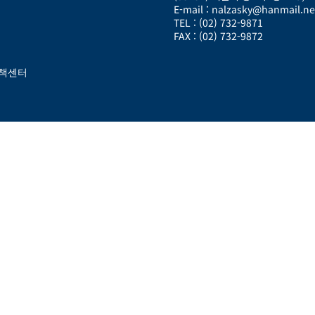
E-mail :
nalzasky@hanmail.ne
TEL : (02) 732-9871
FAX : (02) 732-9872
보정책센터